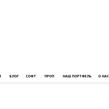
Я
БЛОГ
СОФТ
ПРОП
НАШ ПОРТФЕЛЬ
О НАС