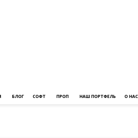
Я
БЛОГ
СОФТ
ПРОП
НАШ ПОРТФЕЛЬ
О НАС