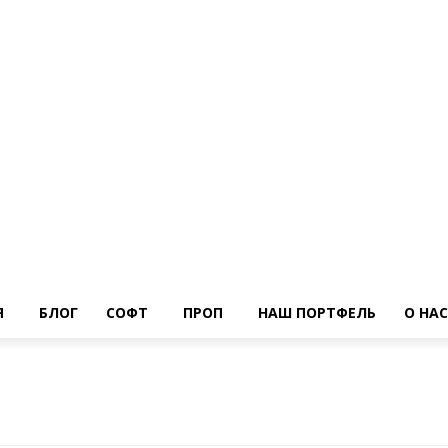
Я
БЛОГ
СОФТ
ПРОП
НАШ ПОРТФЕЛЬ
О НАС