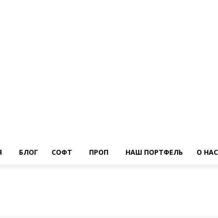
Я
БЛОГ
СОФТ
ПРОП
НАШ ПОРТФЕЛЬ
О НАС