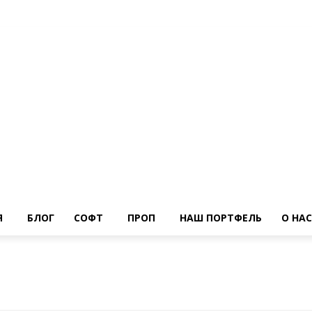
Я
БЛОГ
СОФТ
ПРОП
НАШ ПОРТФЕЛЬ
О НАС