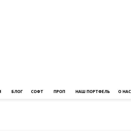
Я
БЛОГ
СОФТ
ПРОП
НАШ ПОРТФЕЛЬ
О НАС