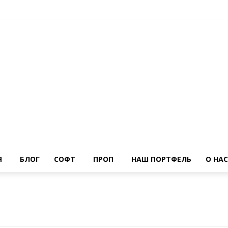
Я
БЛОГ
СОФТ
ПРОП
НАШ ПОРТФЕЛЬ
О НАС