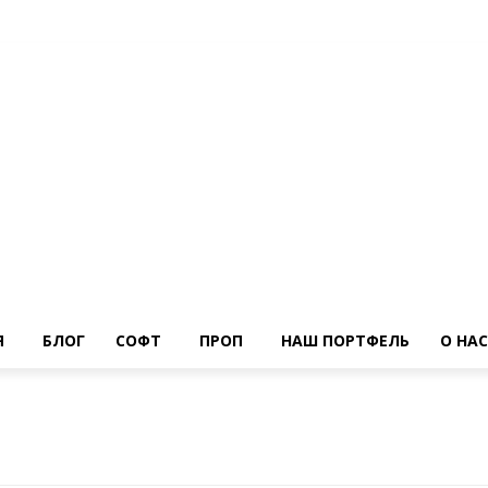
Я
БЛОГ
СОФТ
ПРОП
НАШ ПОРТФЕЛЬ
О НАС