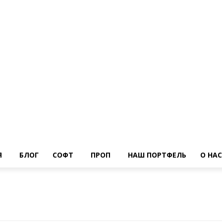
Я
БЛОГ
СОФТ
ПРОП
НАШ ПОРТФЕЛЬ
О НАС