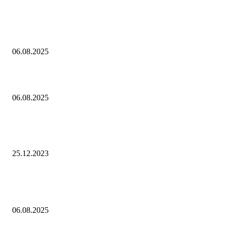
Выбор редакции
Контроль риска и убытков
06.08.2025
Наш тренд на структуру портфеля 2 квартал 2025 года
06.08.2025
10 Новых бесплатных курсов на нашей платформе финансовой
грамотности!
25.12.2023
Популярное
Контроль риска и убытков
06.08.2025