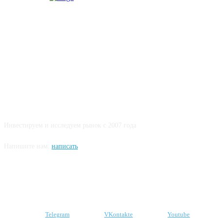
О НАС
Инвестируем и исследуем рынок с 2007 года
Напишите нам:
написать
Подпишитесь на наши соцсети
Telegram
VKontakte
Youtube