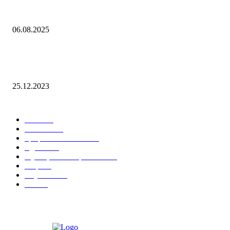
Наш тренд на структуру портфеля 2 квартал 2025 года
06.08.2025
10 Новых бесплатных курсов на нашей платформе финансовой
грамотности!
25.12.2023
Лучшие категории
Блог
159
Новости
34
Графики ON-LINE
21
Сделки
21
Функционал терминала
15
Софт
14
Обучение
12
Slider
9