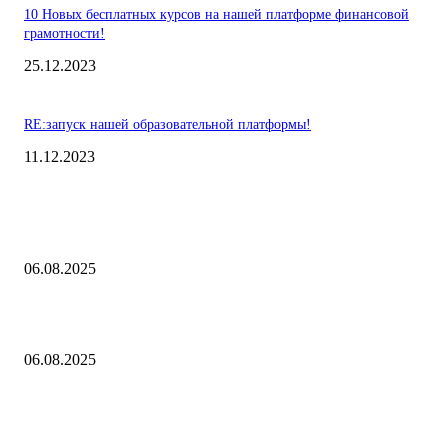
10 Новых бесплатных курсов на нашей платформе финансовой
грамотности!
25.12.2023
RE:запуск нашей образовательной платформы!
11.12.2023
Выбор редакции
Контроль риска и убытков
06.08.2025
Наш тренд на структуру портфеля 2 квартал 2025 года
06.08.2025
10 Новых бесплатных курсов на нашей платформе финансовой
грамотности!