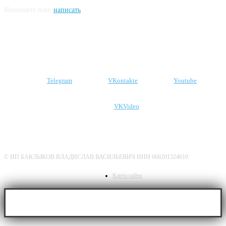
Напишите нам:
написать
Подпишитесь на наши соцсети
Telegram
VKontakte
Youtube
VKVideo
О нас
Политика конфиденциальности
Дисклеймер
© ИП БАКЛЫКОВ ВЛАДИСЛАВ ВАСИЛЬЕВИЧ ИНН 666201324610
Карта сайта