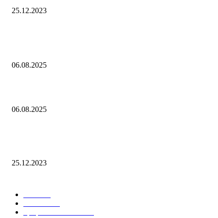
25.12.2023
Популярное
Контроль риска и убытков
06.08.2025
Наш тренд на структуру портфеля 2 квартал 2025 года
06.08.2025
10 Новых бесплатных курсов на нашей платформе финансовой
грамотности!
25.12.2023
Лучшие категории
Блог
159
Новости
34
Графики ON-LINE
21