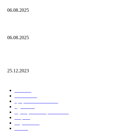
Контроль риска и убытков
06.08.2025
Наш тренд на структуру портфеля 2 квартал 2025 года
06.08.2025
10 Новых бесплатных курсов на нашей платформе финансовой
грамотности!
25.12.2023
Лучшие категории
Блог
159
Новости
34
Графики ON-LINE
21
Сделки
21
Функционал терминала
15
Софт
14
Обучение
12
Slider
9