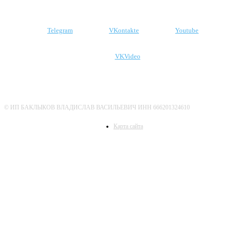
Подпишитесь на наши соцсети
Telegram
VKontakte
Youtube
VKVideo
О нас
Политика конфиденциальности
Дисклеймер
© ИП БАКЛЫКОВ ВЛАДИСЛАВ ВАСИЛЬЕВИЧ ИНН 666201324610
Карта сайта