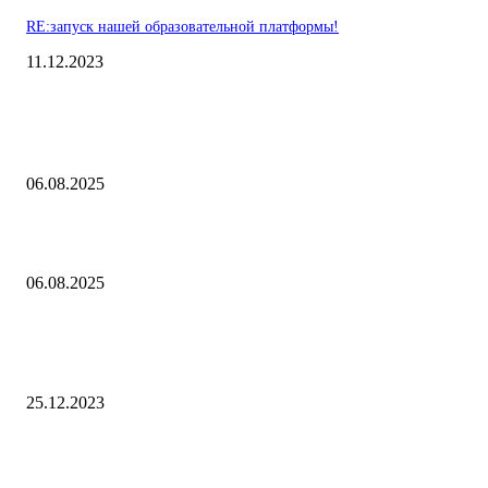
RE:запуск нашей образовательной платформы!
11.12.2023
Выбор редакции
Контроль риска и убытков
06.08.2025
Наш тренд на структуру портфеля 2 квартал 2025 года
06.08.2025
10 Новых бесплатных курсов на нашей платформе финансовой
грамотности!
25.12.2023
Популярное