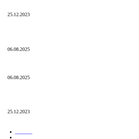
грамотности!
25.12.2023
Популярное
Контроль риска и убытков
06.08.2025
Наш тренд на структуру портфеля 2 квартал 2025 года
06.08.2025
10 Новых бесплатных курсов на нашей платформе финансовой
грамотности!
25.12.2023
Лучшие категории
Блог
159
Новости
34