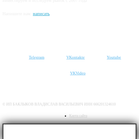
Инвестируем и исследуем рынок с 2007 года
Напишите нам:
написать
Подпишитесь на наши соцсети
Telegram
VKontakte
Youtube
VKVideo
О нас
Политика конфиденциальности
Дисклеймер
© ИП БАКЛЫКОВ ВЛАДИСЛАВ ВАСИЛЬЕВИЧ ИНН 666201324610
Карта сайта