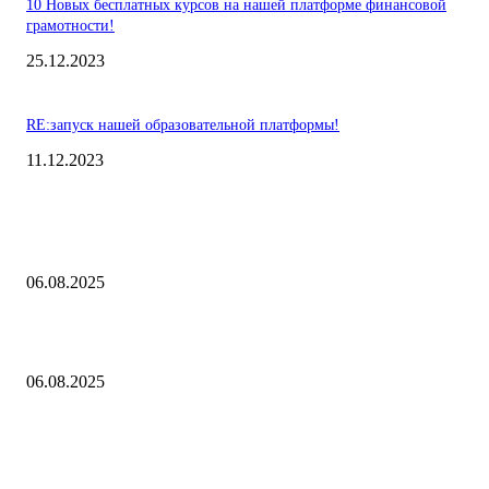
10 Новых бесплатных курсов на нашей платформе финансовой
грамотности!
25.12.2023
RE:запуск нашей образовательной платформы!
11.12.2023
Выбор редакции
Контроль риска и убытков
06.08.2025
Наш тренд на структуру портфеля 2 квартал 2025 года
06.08.2025
10 Новых бесплатных курсов на нашей платформе финансовой
грамотности!