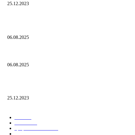
25.12.2023
Популярное
Контроль риска и убытков
06.08.2025
Наш тренд на структуру портфеля 2 квартал 2025 года
06.08.2025
10 Новых бесплатных курсов на нашей платформе финансовой
грамотности!
25.12.2023
Лучшие категории
Блог
159
Новости
34
Графики ON-LINE
21
Сделки
21