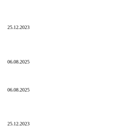
10 Новых бесплатных курсов на нашей платформе финансовой
грамотности!
25.12.2023
Популярное
Контроль риска и убытков
06.08.2025
Наш тренд на структуру портфеля 2 квартал 2025 года
06.08.2025
10 Новых бесплатных курсов на нашей платформе финансовой
грамотности!
25.12.2023
Лучшие категории