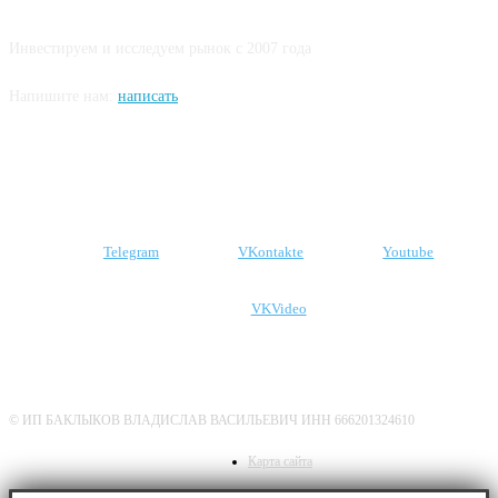
Инвестируем и исследуем рынок с 2007 года
Напишите нам:
написать
Подпишитесь на наши соцсети
Telegram
VKontakte
Youtube
VKVideo
О нас
Политика конфиденциальности
Дисклеймер
© ИП БАКЛЫКОВ ВЛАДИСЛАВ ВАСИЛЬЕВИЧ ИНН 666201324610
Карта сайта