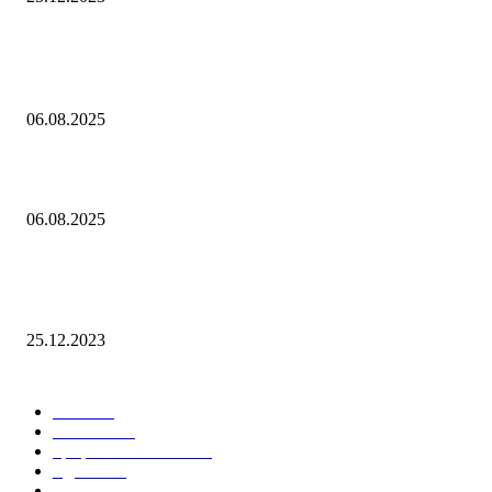
Популярное
Контроль риска и убытков
06.08.2025
Наш тренд на структуру портфеля 2 квартал 2025 года
06.08.2025
10 Новых бесплатных курсов на нашей платформе финансовой
грамотности!
25.12.2023
Лучшие категории
Блог
159
Новости
34
Графики ON-LINE
21
Сделки
21
Функционал терминала
15