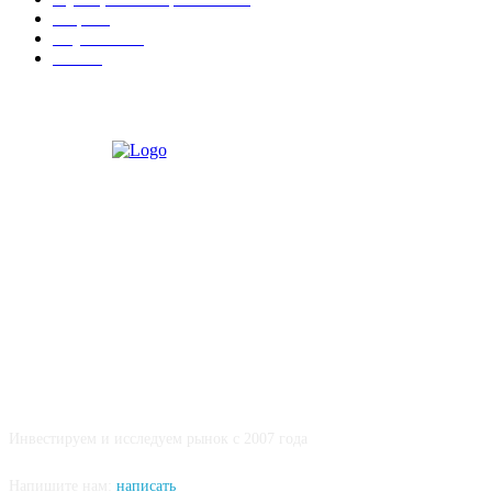
Софт
14
Обучение
12
Slider
9
О НАС
Инвестируем и исследуем рынок с 2007 года
Напишите нам:
написать