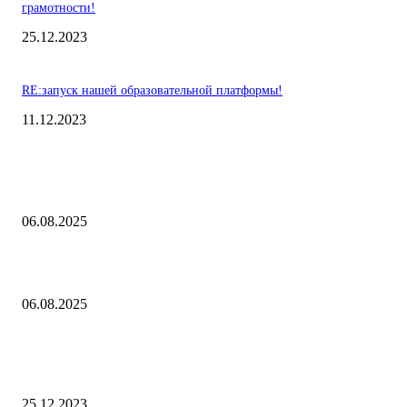
грамотности!
25.12.2023
RE:запуск нашей образовательной платформы!
11.12.2023
Выбор редакции
Контроль риска и убытков
06.08.2025
Наш тренд на структуру портфеля 2 квартал 2025 года
06.08.2025
10 Новых бесплатных курсов на нашей платформе финансовой
грамотности!
25.12.2023