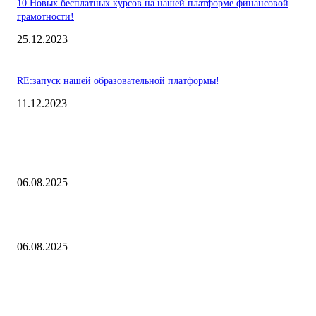
10 Новых бесплатных курсов на нашей платформе финансовой
грамотности!
25.12.2023
RE:запуск нашей образовательной платформы!
11.12.2023
Выбор редакции
Контроль риска и убытков
06.08.2025
Наш тренд на структуру портфеля 2 квартал 2025 года
06.08.2025
10 Новых бесплатных курсов на нашей платформе финансовой
грамотности!