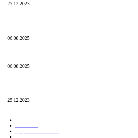
25.12.2023
Популярное
Контроль риска и убытков
06.08.2025
Наш тренд на структуру портфеля 2 квартал 2025 года
06.08.2025
10 Новых бесплатных курсов на нашей платформе финансовой
грамотности!
25.12.2023
Лучшие категории
Блог
159
Новости
34
Графики ON-LINE
21
Сделки
21