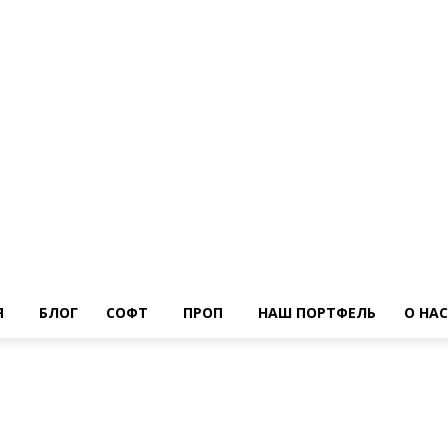
Я
БЛОГ
СОФТ
ПРОП
НАШ ПОРТФЕЛЬ
О НАС