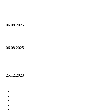
Популярное
Контроль риска и убытков
06.08.2025
Наш тренд на структуру портфеля 2 квартал 2025 года
06.08.2025
10 Новых бесплатных курсов на нашей платформе финансовой
грамотности!
25.12.2023
Лучшие категории
Блог
159
Новости
34
Графики ON-LINE
21
Сделки
21
Функционал терминала
15