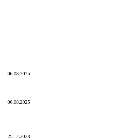
Выбор редакции
Контроль риска и убытков
06.08.2025
Наш тренд на структуру портфеля 2 квартал 2025 года
06.08.2025
10 Новых бесплатных курсов на нашей платформе финансовой
грамотности!
25.12.2023