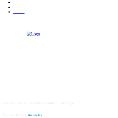
Софт
14
Обучение
12
Slider
9
О НАС
Инвестируем и исследуем рынок с 2007 года
Напишите нам:
написать